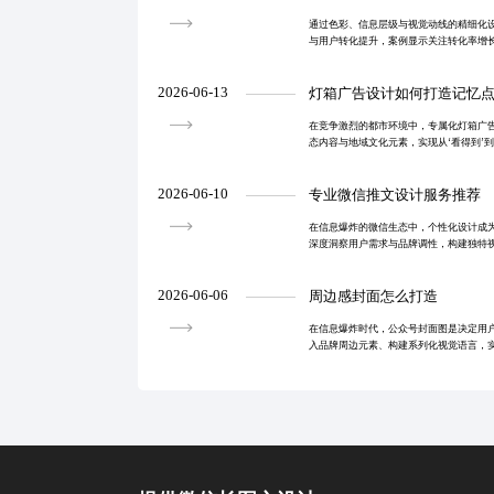
通过色彩、信息层级与视觉动线的精细化
与用户转化提升，案例显示关注转化率增长
证了优质头图在社交传播与商业转化中的
2026-06-13
灯箱广告设计如何打造记忆
在竞争激烈的都市环境中，专属化灯箱广
态内容与地域文化元素，实现从‘看得到’到
视觉展示，更是品牌情感沟通的载体，助
率。
2026-06-10
专业微信推文设计服务推荐
在信息爆炸的微信生态中，个性化设计成
深度洞察用户需求与品牌调性，构建独特
率、停留时长与转化率。真正有价值的推
情感共鸣与心智
2026-06-06
周边感封面怎么打造
在信息爆炸时代，公众号封面图是决定用
入品牌周边元素、构建系列化视觉语言，
提升辨识度与转化率。优秀封面不仅传递
内容从‘被看见