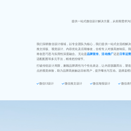
提供一站式微信设计解决方案，从前期需求沟
我们深耕微信设计领域，以专业团队为核心，我们提供一站式全流程解
推文排版、视觉设计、内容优化及后期修改，全程专人对接高效响应。
将创意巧思与实用性深度融合。无论是
品牌宣传、活动推广
还是
日常运
适配配图等多元手法，精准把控细节。
打破传统设计局限，兼顾品牌调性与个性化表达，让内容脱颖而出，塑
点的视觉体验，助力品牌高效触达目标用户，提升曝光与互动。选择蓝橙
微信UI设计
微信推文设计
微信海报设计
微信表