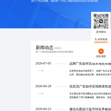
进行个性化调整，确保每一分投入都获得最优的设计价值回报
咨询热线
18402890810
新闻动态
NEWS
每一个新动态都是我们向前迈进的脚步
回到顶部
2026-07-05
品牌广告如何实现本地化传
在昆明本地化市场背景下，品牌广告正从
认同，通过融合地域元素、精准内容分层
忠诚度。企业需以真实故事和场景化叙事
牌价值传递。
2026-06-29
信息流广告如何实现精准投
本文通过某中型消费品企业从0到1搭建信
系统阐述了用户画像构建、素材优化、投
关键环节，揭示了实现高效转化的核心路
达和持续迭代为
2026-06-23
微信头图设计提升转化率秘