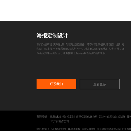
海报定制设计
我们为品牌提供海报设计与落地适配服务，不仅打造原创视觉画面，还针对
印刷、线上展示等场景优化格式与尺寸。精准解决海报落地的各类问题，确
保画面效果完美呈现，让海报真正融入品牌全场景宣传体系。
联系我们
查看更多
友情链接：
重庆AR虚拟游戏定制
南昌GEO优化公司
深圳体感互动游戏制作
苏
H5开发制作公司
地区合集：
H5开发制作公司
H5页面开发
百度SEO公司
北京体感营销游戏定制
广州商