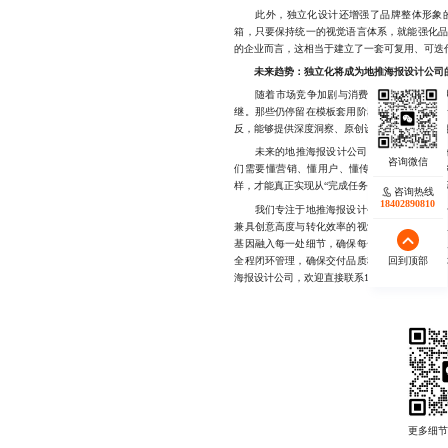
此外，独立化设计还增强了品牌整体形象的
箱，只要保持统一的视觉语言体系，就能强化
的企业而言，这相当于建立了一套可复用、可迭
未来趋势：独立化将成为地推海报设计公司
随着市场竞争加剧与消费者注意力愈发稀缺，
继。那些仍停留在模板套用阶段的地推海报设
反，能够提供深度洞察、原创设计与效果保障的
未来的地推海报设计公司，不应只是“画图的
们需要懂营销、懂用户、懂传播，更要有能力
样，才能真正实现从“完成任务”到“创造价值”的
咨询热线
18402890810
我们专注于地推海报设计公司领域多年，始终
兼具创意高度与转化效率的视觉解决方案。团
基因融入每一处细节，确保每一张海报都能在
全程闭环管理，确保交付品质稳定可控。如果
回到顶部
海报设计公司，欢迎直接联系18402890810