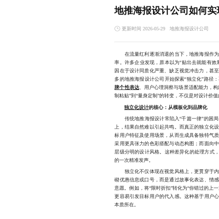
地推海报设计公司如何实
更新时间 2026-05-29
地推海报设计公司
在流量红利逐渐消退的当下，地推海报作为线
率。许多企业发现，原本以为“贴出去就能有效
因在于设计同质化严重、缺乏视觉冲击力，甚
多的地推海报设计公司开始探索“独立化”路径
牌个性表达
、用户心理洞察与场景适配能力，构
制粘贴”到“量身定制”的转变，不仅是对设计价
独立化设计
的核心：从模板化到品牌化
传统地推海报设计常陷入“千篇一律”的困局
上，结果自然难以引起共鸣。而真正的独立化
标用户特征及使用场景，从而生成具备独特气
采用更具张力的色彩搭配与动态构图；而面向
层级分明的设计风格。这种差异化的处理方式，
的一次精准发声。
独立化不仅体现在视觉风格上，更贯穿于内容
砌优惠信息或口号，而是通过故事化表达、情
意愿。例如，将“限时折扣”转化为“你错过的上
更容易引发目标用户的代入感。这种基于用户
本质所在。